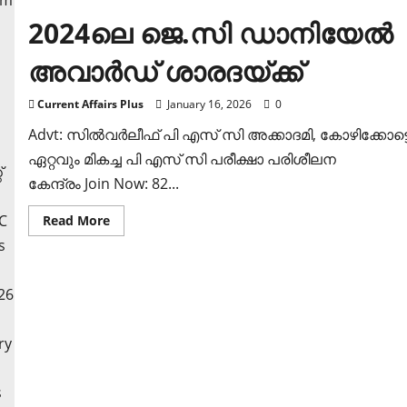
2024ലെ ജെ.സി ഡാനിയേല്‍
അവാര്‍ഡ് ശാരദയ്ക്ക്
Current Affairs Plus
January 16, 2026
0
Advt: സില്‍വര്‍ലീഫ് പി എസ് സി അക്കാദമി, കോഴിക്കോട്ട
ഏറ്റവും മികച്ച പി എസ് സി പരീക്ഷാ പരിശീലന
കേന്ദ്രം Join Now: 82...
Read
Read More
more
about
2024ലെ
ജെ.സി
ഡാനിയേല്‍
അവാര്‍ഡ്
ശാരദയ്ക്ക്