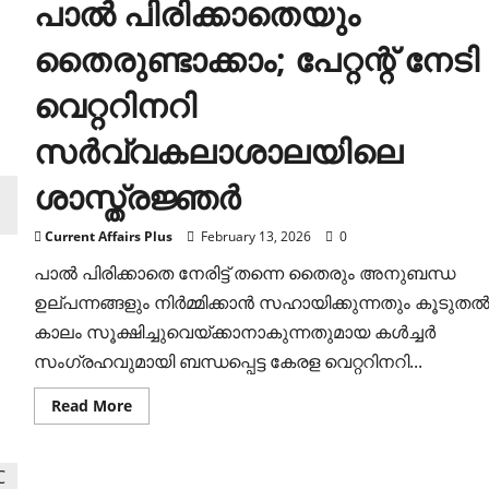
പാൽ പിരിക്കാതെയും
തൈരുണ്ടാക്കാം; പേറ്റന്റ് നേടി
വെറ്ററിനറി
സർവ്വകലാശാലയിലെ
ശാസ്ത്രജ്ഞർ
Current Affairs Plus
February 13, 2026
0
പാൽ പിരിക്കാതെ നേരിട്ട് തന്നെ തൈരും അനുബന്ധ
ഉല്പന്നങ്ങളും നിർമ്മിക്കാൻ സഹായിക്കുന്നതും കൂടുത
കാലം സൂക്ഷിച്ചുവെയ്ക്കാനാകുന്നതുമായ കൾച്ചർ
സംഗ്രഹവുമായി ബന്ധപ്പെട്ട കേരള വെറ്ററിനറി...
Read
Read More
more
about
പാൽ
പിരിക്കാതെയും
തൈരുണ്ടാക്കാം;