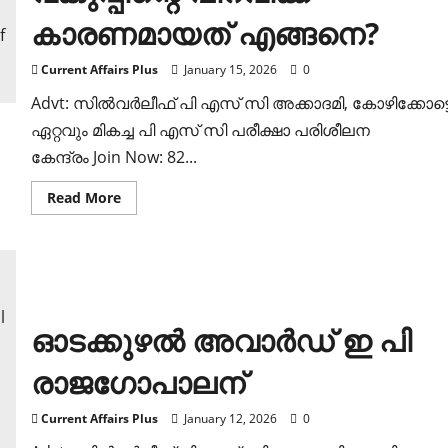
കാരണമായത് എങ്ങനെ?
Current Affairs Plus
January 15, 2026
0
Advt: സില്‍വര്‍ലീഫ് പി എസ് സി അക്കാദമി, കോഴിക്കോട്ട
ഏറ്റവും മികച്ച പി എസ് സി പരീക്ഷാ പരിശീലന
കേന്ദ്രം Join Now: 82...
Read
Read More
more
about
അഞ്ചരക്കണ്ടി
കറുവപ്പട്ട
തോട്ടം
രജിസ്‌ട്രേഷന്‍
വകുപ്പിന്റെ
പിറവിക്ക്
കാരണമായത്
ഓടക്കുഴൽ അവാർഡ് ഇ പി
എങ്ങനെ?
രാജഗോപാലന്
Current Affairs Plus
January 12, 2026
0