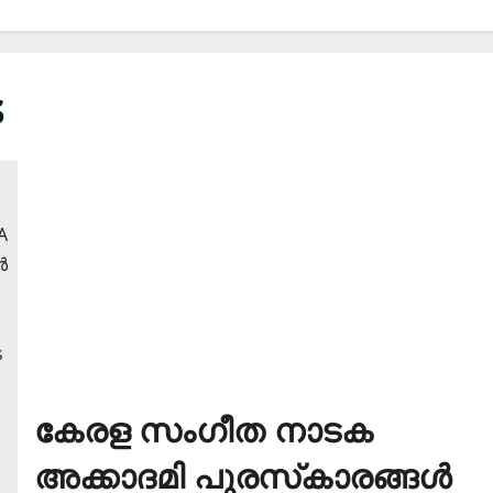
s
കേരള സംഗീത നാടക
അക്കാദമി പുരസ്‌കാരങ്ങള്‍