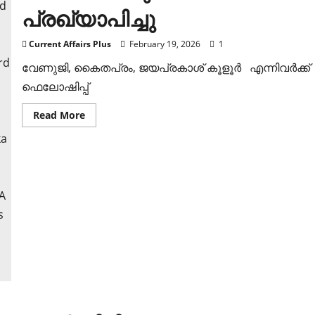
പ്രഖ്യാപിച്ചു
Current Affairs Plus
February 19, 2026
1
വേണുജി, കൈതപ്രം, ജയപ്രകാശ് കൂളൂര്‍ എന്നിവര്‍ക്ക്
ഫെലോഷിപ്പ്
Read
Read More
more
about
കേരള
സംഗീത
നാടക
അക്കാദമി
പുരസ്‌കാരങ്ങള്‍
പ്രഖ്യാപിച്ചു