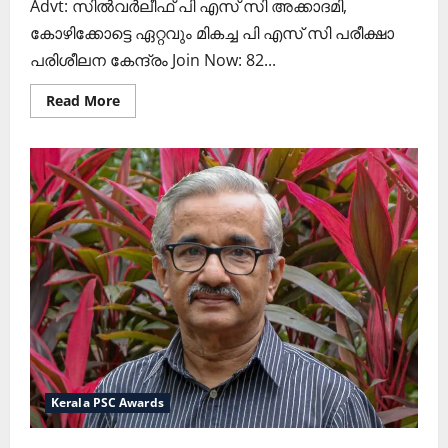
Advt: സില്‍വര്‍ലീഫ് പി എസ് സി അക്കാദമി,
കോഴിക്കോട്ടെ ഏറ്റവും മികച്ച പി എസ് സി പരീക്ഷാ
പരിശീലന കേന്ദ്രം Join Now: 82...
Read
Read More
more
about
2024ലെ
ജെ.സി
ഡാനിയേല്‍
അവാര്‍ഡ്
ശാരദയ്ക്ക്
Kerala PSC Awards