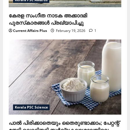
കേരള സംഗീത നാടക അക്കാദമി
പുരസ്‌കാരങ്ങള്‍ പ്രഖ്യാപിച്ചു
Current Affairs Plus
February 19, 2026
1
Kerala PSC Science
പാൽ പിരിക്കാതെയും തൈരുണ്ടാക്കാം; പേറ്റന്റ്
നേടി വെറ്ററിനറി സർവ്വകലാശാലയിലെ