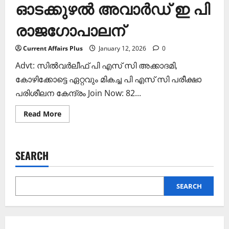
ഓടക്കുഴൽ അവാർഡ് ഇ പി
രാജഗോപാലന്
Current Affairs Plus
January 12, 2026
0
Advt: സില്‍വര്‍ലീഫ് പി എസ് സി അക്കാദമി,
കോഴിക്കോട്ടെ ഏറ്റവും മികച്ച പി എസ് സി പരീക്ഷാ
പരിശീലന കേന്ദ്രം Join Now: 82...
Read
Read More
more
about
ഓടക്കുഴൽ
അവാർഡ്
ഇ
SEARCH
പി
രാജഗോപാലന്
SEARCH