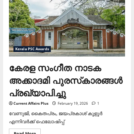
Kerala PSC Awards
കേരള സംഗീത നാടക
അക്കാദമി പുരസ്‌കാരങ്ങള്‍
പ്രഖ്യാപിച്ചു
Current Affairs Plus
February 19, 2026
1
വേണുജി, കൈതപ്രം, ജയപ്രകാശ് കൂളൂര്‍
എന്നിവര്‍ക്ക് ഫെലോഷിപ്പ്
Read
Read More