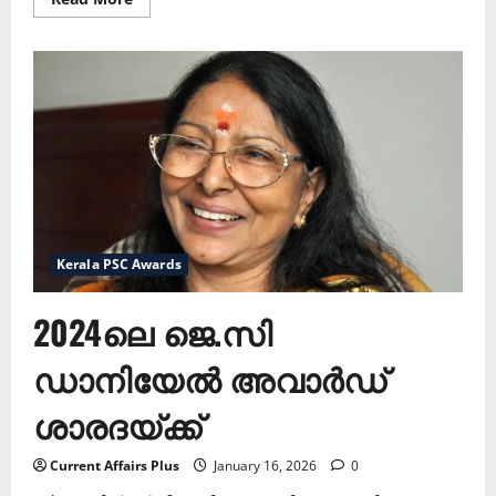
more
about
കേരള
സംഗീത
നാടക
അക്കാദമി
പുരസ്‌കാരങ്ങള്‍
പ്രഖ്യാപിച്ചു
Kerala PSC Awards
2024ലെ ജെ.സി
ഡാനിയേല്‍ അവാര്‍ഡ്
ശാരദയ്ക്ക്
Current Affairs Plus
January 16, 2026
0